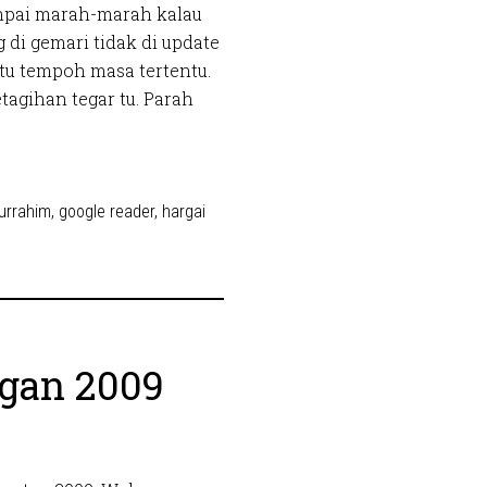
mpai marah-marah kalau
 di gemari tidak di update
tu tempoh masa tertentu.
tagihan tegar tu. Parah
turrahim
,
google reader
,
hargai
ngan 2009