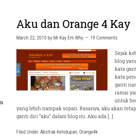
Aku dan Orange 4 Kay
March 22, 2010
by
Mr Kay Em Why
19 Comments
Sejak ke
blog ya
kata gant
kata pen
ganti na
ramai y
untuk be
om
yang lebih nampak sopan. Rasanya, aku akan teta
ganti diri “aku” dalam blog ini. Aku ada […]
Filed Under:
Abstrak Kehidupan
,
Orange4k