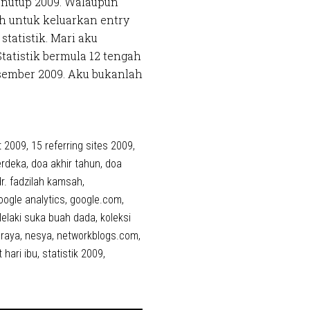
penutup 2009. Walaupun
h untuk keluarkan entry
statistik. Mari aku
Statistik bermula 12 tengah
esember 2009. Aku bukanlah
t 2009
,
15 referring sites 2009
,
erdeka
,
doa akhir tahun
,
doa
dr. fadzilah kamsah
,
oogle analytics
,
google.com
,
lelaki suka buah dada
,
koleksi
raya
,
nesya
,
networkblogs.com
,
 hari ibu
,
statistik 2009
,