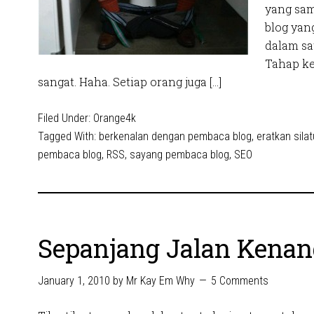
yang sa
blog yang
dalam sa
Tahap ke
sangat. Haha. Setiap orang juga […]
Filed Under:
Orange4k
Tagged With:
berkenalan dengan pembaca blog
,
eratkan sila
pembaca blog
,
RSS
,
sayang pembaca blog
,
SEO
Sepanjang Jalan Kena
January 1, 2010
by
Mr Kay Em Why
5 Comments