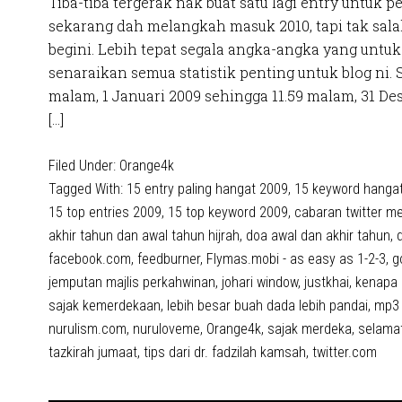
Tiba-tiba tergerak nak buat satu lagi entry untuk 
sekarang dah melangkah masuk 2010, tapi tak sala
begini. Lebih tepat segala angka-angka yang untuk 
senaraikan semua statistik penting untuk blog ni. 
malam, 1 Januari 2009 sehingga 11.59 malam, 31 D
[…]
Filed Under:
Orange4k
Tagged With:
15 entry paling hangat 2009
,
15 keyword hanga
15 top entries 2009
,
15 top keyword 2009
,
cabaran twitter m
akhir tahun dan awal tahun hijrah
,
doa awal dan akhir tahun
,
facebook.com
,
feedburner
,
Flymas.mobi - as easy as 1-2-3
,
g
jemputan majlis perkahwinan
,
johari window
,
justkhai
,
kenapa 
sajak kemerdekaan
,
lebih besar buah dada lebih pandai
,
mp3 
nurulism.com
,
nuruloveme
,
Orange4k
,
sajak merdeka
,
selamat
tazkirah jumaat
,
tips dari dr. fadzilah kamsah
,
twitter.com