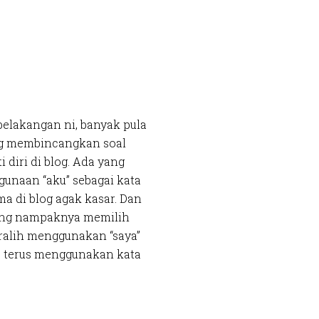
belakangan ni, banyak pula
ng membincangkan soal
i diri di blog. Ada yang
gunaan “aku” sebagai kata
ma di blog agak kasar. Dan
ang nampaknya memilih
ralih menggunakan “saya”
p terus menggunakan kata