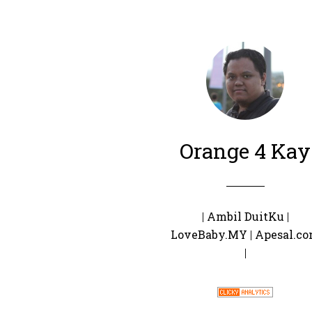
Orange 4 Kay
|
Ambil DuitKu
|
LoveBaby.MY
|
Apesal.c
|