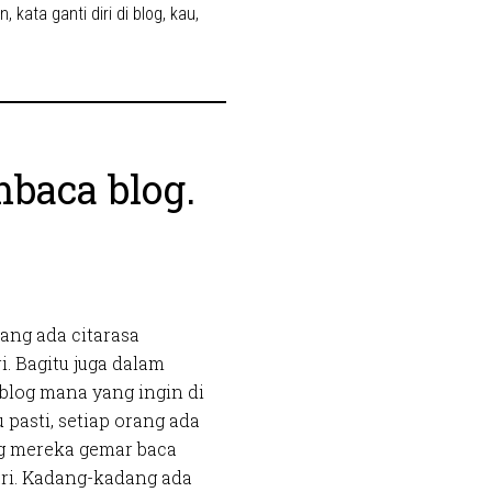
an
,
kata ganti diri di blog
,
kau
,
baca blog.
rang ada citarasa
i. Bagitu juga dalam
blog mana yang ingin di
 pasti, setiap orang ada
g mereka gemar baca
ari. Kadang-kadang ada