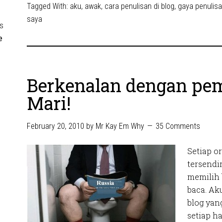
Tagged With:
aku
,
awak
,
cara penulisan di blog
,
gaya penulis
saya
s
e
Berkenalan dengan pem
Mari!
February 20, 2010
by
Mr Kay Em Why
35 Comments
Setiap o
tersendir
memilih 
baca. Aku
blog yan
setiap h