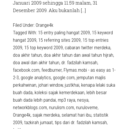
Januari 2009 sehingga 11.59 malam, 31
Desember 2009. Aku bukanlah […]
Filed Under:
Orange4k
Tagged With:
15 entry paling hangat 2009
,
15 keyword
hangat 2009
,
15 referring sites 2009
,
15 top entries
2009
,
15 top keyword 2009
,
cabaran twitter merdeka
,
doa akhir tahun
,
doa akhir tahun dan awal tahun hijrah
,
doa awal dan akhir tahun
,
dr. fadzilah kamsah
,
facebook.com
,
feedburner
,
Flymas.mobi - as easy as 1-
2-3
,
google analytics
,
google.com
,
jemputan majlis
perkahwinan
,
johari window
,
justkhai
,
kenapa lelaki suka
buah dada
,
koleksi sajak kemerdekaan
,
lebih besar
buah dada lebih pandai
,
mp3 raya
,
nesya
,
networkblogs.com
,
nurulism.com
,
nuruloveme
,
Orange4k
,
sajak merdeka
,
selamat hari ibu
,
statistik
2009
,
tazkirah jumaat
,
tips dari dr. fadzilah kamsah
,