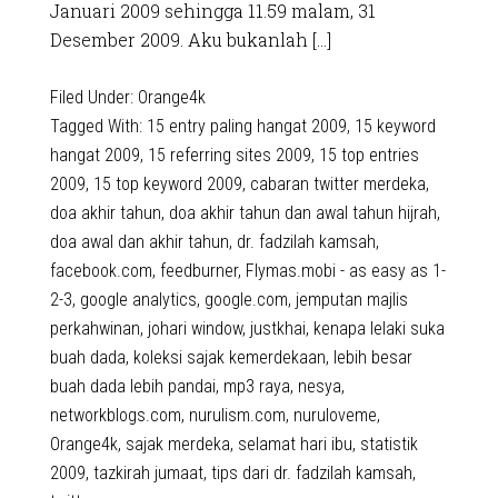
Januari 2009 sehingga 11.59 malam, 31
Desember 2009. Aku bukanlah […]
Filed Under:
Orange4k
Tagged With:
15 entry paling hangat 2009
,
15 keyword
hangat 2009
,
15 referring sites 2009
,
15 top entries
2009
,
15 top keyword 2009
,
cabaran twitter merdeka
,
doa akhir tahun
,
doa akhir tahun dan awal tahun hijrah
,
doa awal dan akhir tahun
,
dr. fadzilah kamsah
,
facebook.com
,
feedburner
,
Flymas.mobi - as easy as 1-
2-3
,
google analytics
,
google.com
,
jemputan majlis
perkahwinan
,
johari window
,
justkhai
,
kenapa lelaki suka
buah dada
,
koleksi sajak kemerdekaan
,
lebih besar
buah dada lebih pandai
,
mp3 raya
,
nesya
,
networkblogs.com
,
nurulism.com
,
nuruloveme
,
Orange4k
,
sajak merdeka
,
selamat hari ibu
,
statistik
2009
,
tazkirah jumaat
,
tips dari dr. fadzilah kamsah
,