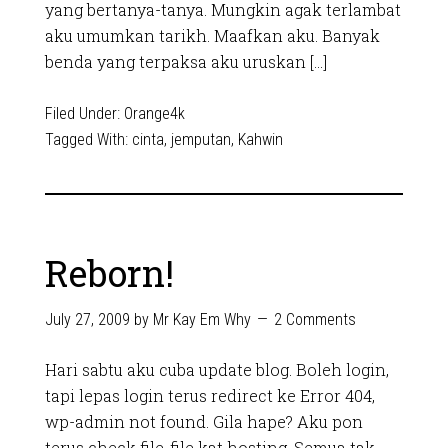
yang bertanya-tanya. Mungkin agak terlambat
aku umumkan tarikh. Maafkan aku. Banyak
benda yang terpaksa aku uruskan […]
Filed Under:
Orange4k
Tagged With:
cinta
,
jemputan
,
Kahwin
Reborn!
July 27, 2009
by
Mr Kay Em Why
2 Comments
Hari sabtu aku cuba update blog. Boleh login,
tapi lepas login terus redirect ke Error 404,
wp-admin not found. Gila hape? Aku pon
terus check file-file kat hosting. Semua tak