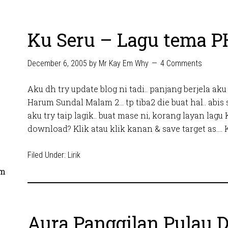
Ku Seru – Lagu tema 
December 6, 2005
by
Mr Kay Em Why
4 Comments
Aku dh try update blog ni tadi.. panjang berjela ak
Harum Sundal Malam 2… tp tiba2 die buat hal.. abis s
aku try taip lagik.. buat mase ni, korang layan lagu
download? Klik atau klik kanan & save target as….
Filed Under:
Lirik
om
Aura Panggilan Pulau D