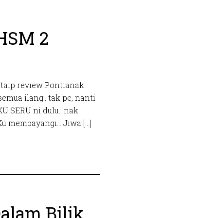
PHSM 2
u taip review Pontianak
emua ilang.. tak pe, nanti
 KU SERU ni dulu.. nak
 Ku membayangi… Jiwa […]
alam Bilik