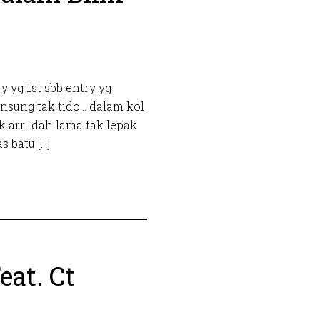
y yg 1st sbb entry yg
lansung tak tido… dalam kol
 arr.. dah lama tak lepak
s batu […]
eat. Ct