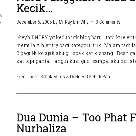
Kecik…
s
December 5, 2005
by
Mr Kay Em Why
3 Comments
e
Nieyh ENTRY yg kedua utk blog baru… tapi kire entr
memula tuh entry bagi kategori lirik.. Malam tadi 
2 pagi Nuke ajak aku gi lepak kat klebang… Besh gak
kat tepi pantai… angin kuat gile.. sampai aku diri ata
Filed Under:
Babak MiTos & DoNgenG KehiduPan
Dua Dunia – Too Phat F
Nurhaliza