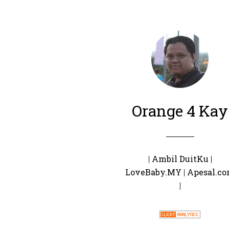
Orange 4 Kay
|
Ambil DuitKu
|
LoveBaby.MY
|
Apesal.c
|