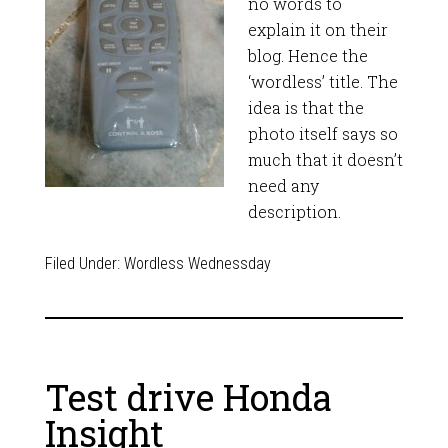
no words to
explain it on their
blog. Hence the
‘wordless’ title. The
idea is that the
photo itself says so
much that it doesn’t
need any
description.
Filed Under:
Wordless Wednessday
Test drive Honda
Insight