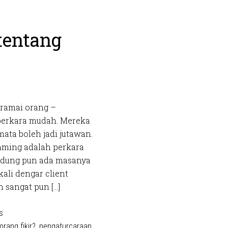
tentang
 ramai orang –
erkara mudah. Mereka
mata boleh jadi jutawan.
ming adalah perkara
idung pun ada masanya
kali dengar client
 sangat pun […]
s
orang fikir?
,
pengaturcaraan
,