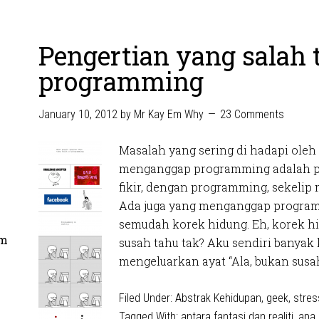
Pengertian yang salah 
programming
January 10, 2012
by
Mr Kay Em Why
23 Comments
Masalah yang sering di hadapi oleh
menganggap programming adalah p
fikir, dengan programming, sekelip 
Ada juga yang menganggap program
semudah korek hidung. Eh, korek h
om
susah tahu tak? Aku sendiri banyak 
mengeluarkan ayat “Ala, bukan susah
Filed Under:
Abstrak Kehidupan
,
geek
,
stres
Tagged With:
antara fantasi dan realiti
,
apa 