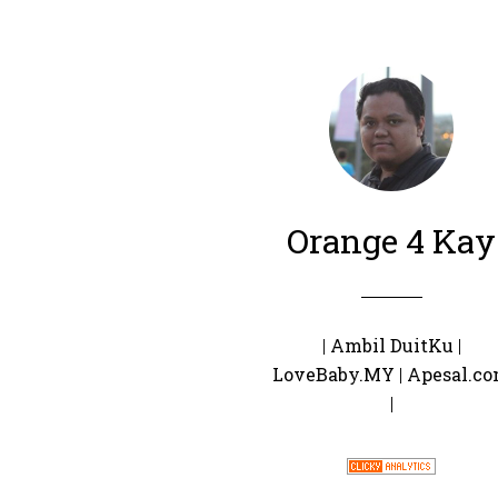
Orange 4 Kay
|
Ambil DuitKu
|
LoveBaby.MY
|
Apesal.c
|