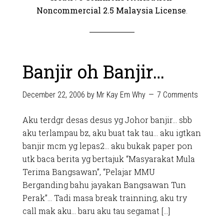
Noncommercial 2.5 Malaysia License
.
Banjir oh Banjir…
December 22, 2006
by
Mr Kay Em Why
7 Comments
Aku terdgr desas desus yg Johor banjir… sbb
aku terlampau bz, aku buat tak tau… aku igtkan
banjir mcm yg lepas2… aku bukak paper pon
utk baca berita yg bertajuk “Masyarakat Mula
Terima Bangsawan”, “Pelajar MMU
Berganding bahu jayakan Bangsawan Tun
Perak”… Tadi masa break trainning, aku try
call mak aku… baru aku tau segamat […]