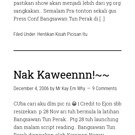
pastikan show akan menjadi lebih dari yg org
sangkakan… Semalam Pra-tonton sekali gus
Press Conf Bangsawan Tun Perak di […]
Filed Under:
Hentikan Kisah Picisan Itu
Nak Kaweennn!~~
December 4, 2006
by
Mr Kay Em Why
9 Comments
CUba cari aku dlm pic ni 😀 | Credit to Ejon sbb
resizekan :p 28 Nov ari tuh bermula la latihan
Bangsawan Tun Perak… Ptg 28 tuh launching
dan malam script reading… Bangsawan Tun
Perak dianjurkan oleh Kerajaan Negeri