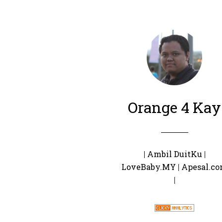
Orange 4 Kay
|
Ambil DuitKu
|
LoveBaby.MY
|
Apesal.c
|