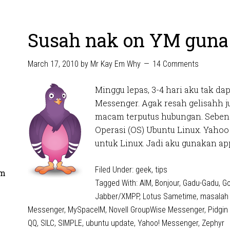
Susah nak on YM guna
March 17, 2010
by
Mr Kay Em Why
14 Comments
Minggu lepas, 3-4 hari aku tak d
Messenger. Agak resah gelisahh j
macam terputus hubungan. Seben
Operasi (OS) Ubuntu Linux. Yahoo
untuk Linux. Jadi aku gunakan app
Filed Under:
geek
,
tips
om
Tagged With:
AIM
,
Bonjour
,
Gadu-Gadu
,
Go
Jabber/XMPP
,
Lotus Sametime
,
masalah 
Messenger
,
MySpaceIM
,
Novell GroupWise Messenger
,
Pidgin
QQ
,
SILC
,
SIMPLE
,
ubuntu update
,
Yahoo! Messenger
,
Zephyr