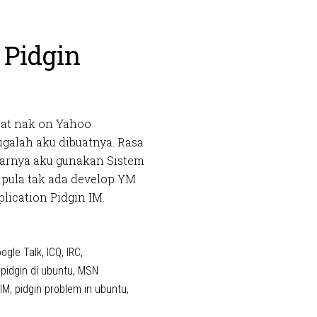
 Pidgin
apat nak on Yahoo
ugalah aku dibuatnya. Rasa
arnya aku gunakan Sistem
 pula tak ada develop YM
lication Pidgin IM.
ogle Talk
,
ICQ
,
IRC
,
pidgin di ubuntu
,
MSN
 IM
,
pidgin problem in ubuntu
,