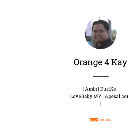
Orange 4 Kay
|
Ambil DuitKu
|
LoveBaby.MY
|
Apesal.c
|