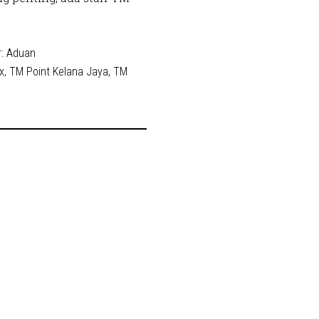
r:
Aduan
x
,
TM Point Kelana Jaya
,
TM