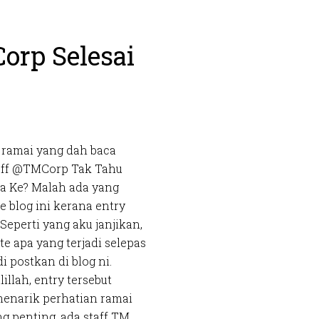
rp Selesai
 ramai yang dah baca
aff @TMCorp Tak Tahu
ja Ke? Malah ada yang
e blog ini kerana entry
 Seperti yang aku janjikan,
te apa yang terjadi selepas
di postkan di blog ni.
illah, entry tersebut
menarik perhatian ramai
ng penting, ada staff TM