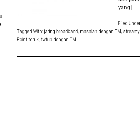
yang […]
s
Filed Unde
e
Tagged With:
jaring broadband
,
masalah dengan TM
,
streamy
Point teruk
,
twtup dengan TM