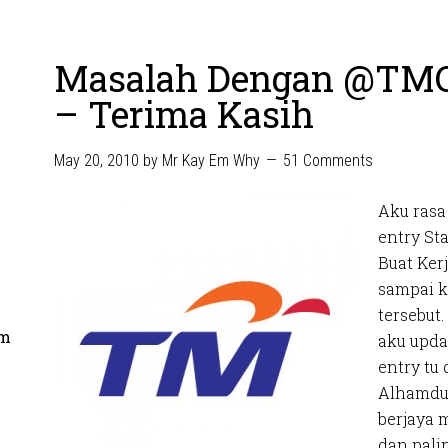
Masalah Dengan @TMCo
– Terima Kasih
May 20, 2010
by
Mr Kay Em Why
51 Comments
Aku rasa
entry St
Buat Ker
sampai k
tersebut.
om
aku upda
entry tu 
Alhamdul
berjaya 
dan pali