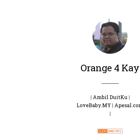
Orange 4 Kay
|
Ambil DuitKu
|
LoveBaby.MY
|
Apesal.c
|