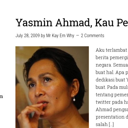
Yasmin Ahmad, Kau Pe
July 28, 2009
by
Mr Kay Em Why
2 Comments
Aku terlambat 
berita pemergi
negara. Semua
buat hal. Apa 
dedikasi buat
buat. Pada mu
tentang pemer
om
twitter pada 
Ahmad pengsan
presentation d
salah […]