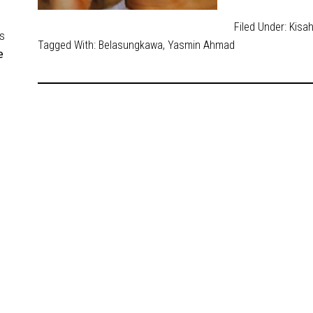
Filed Under:
Kisa
s
Tagged With:
Belasungkawa
,
Yasmin Ahmad
e