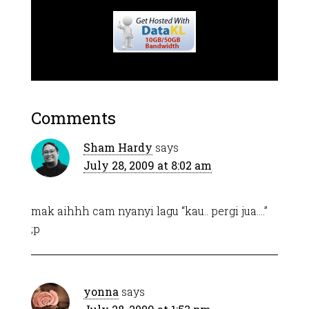
Comments
Sham Hardy
says
July 28, 2009 at 8:02 am
mak aihhh cam nyanyi lagu “kau.. pergi jua….”
;p
yonna
says