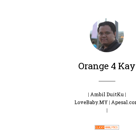
Orange 4 Kay
|
Ambil DuitKu
|
LoveBaby.MY
|
Apesal.c
|