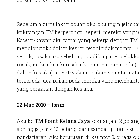
Sebelum aku mulakan aduan aku, aku ingin jelask
kakitangan TM berperangai seperti mereka yang te
Kawan-kawan aku ramai yang bekerja dengan TM 
menolong aku dalam kes ini tetapi tidak mampu. B
setitik, rosak susu sebelanga. Jadi bagi mengelakk
rosak, maka aku akan sebutkan nama-nama nila (st
dalam kes aku) ni. Entry aku ni bukan semata-mat
tetapi ada juga pujian pada mereka yang memban
yang berkaitan dengan kes aku.
22 Mac 2010 – Isnin
Aku ke
TM Point Kelana Jaya
sekitar jam 2 petang
sehingga jam 4.10 petang, baru sampai giliran aku 
pendaftaran. Aku berurusan di kaunter 3, di jaga o