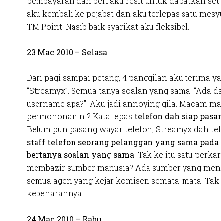
pembayaran dan beri aku resit untuk dapatkan set 
aku kembali ke pejabat dan aku terlepas satu mes
TM Point. Nasib baik syarikat aku fleksibel.
23 Mac 2010 – Selasa
Dari pagi sampai petang, 4 panggilan aku terima y
“Streamyx”. Semua tanya soalan yang sama. “Ada da
username apa?”. Aku jadi annoying gila. Macam m
permohonan ni? Kata lepas
telefon dah siap pasa
Belum pun pasang wayar telefon, Streamyx dah tele
staff telefon seorang pelanggan yang sama pada
bertanya soalan yang sama
. Tak ke itu satu perk
membazir sumber manusia? Ada sumber yang meng
semua agen yang kejar komisen semata-mata. Tak
kebenarannya.
24 Mac 2010 – Rabu