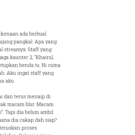
rkenaan ada berbual
ujung pangkal. Apa yang
l streamyx. Staff yang
aga kaunter 2, “Khairul,
etupkan benda tu. Ni cuma
ah. Aku ingat staff yang
a aku.
ni dan terus menaip di
mpak macam blur. Macam
”. Tapi dia belum ambil
ana dia cakap dah siap?
 teruskan proses