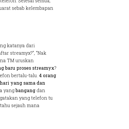
telefon. Selesai semua,
yuarat sebab kelembapan
ang katanya dari
ftar streamyx?”, “Nak
ana TM uruskan
ng baru proses streamyx
?
fon bertalu-talu.
4 orang
 hari yang sama dan
ara yang
bangang
dan
atakan yang telefon tu
 tahu sejauh mana