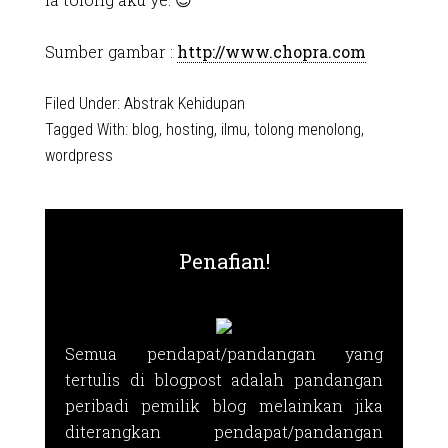
Sumber gambar :
http://www.chopra.com
Filed Under:
Abstrak Kehidupan
Tagged With:
blog
,
hosting
,
ilmu
,
tolong menolong
,
wordpress
Penafian!
Semua pendapat/pandangan yang
tertulis di blogpost adalah pandangan
peribadi pemilik blog melainkan jika
diterangkan pendapat/pandangan