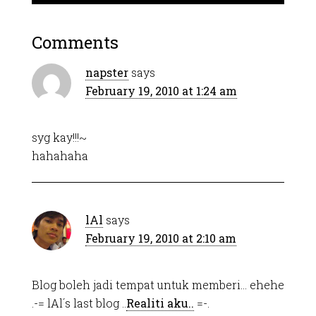
Comments
napster
says
February 19, 2010 at 1:24 am
syg kay!!!~
hahahaha
lAl
says
February 19, 2010 at 2:10 am
Blog boleh jadi tempat untuk memberi… ehehe
.-= lAl´s last blog ..
Realiti aku..
=-.