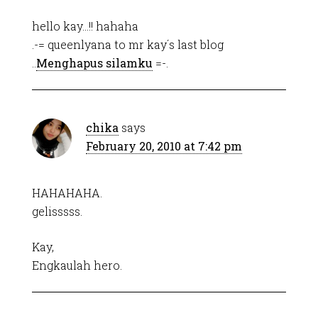
hello kay…!! hahaha
.-= queenlyana to mr kay´s last blog
..
Menghapus silamku
=-.
chika
says
February 20, 2010 at 7:42 pm
HAHAHAHA.
gelisssss.
Kay,
Engkaulah hero.