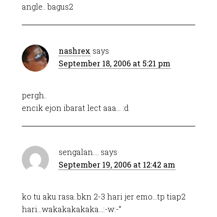
angle.. bagus2
nashrex
says
September 18, 2006 at 5:21 pm
pergh..
encik ejon ibarat lect aaa… :d
sengalan....
says
September 19, 2006 at 12:42 am
ko tu aku rasa..bkn 2-3 hari jer emo…tp tiap2
hari…wakakakakaka…:-w:-“