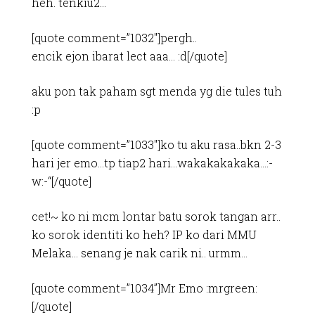
heh. tenkiu2…
[quote comment=”1032″]pergh..
encik ejon ibarat lect aaa… :d[/quote]
aku pon tak paham sgt menda yg die tules tuh
:p
[quote comment=”1033″]ko tu aku rasa..bkn 2-3
hari jer emo…tp tiap2 hari…wakakakakaka…:-
w:-“[/quote]
cet!~ ko ni mcm lontar batu sorok tangan arr..
ko sorok identiti ko heh? IP ko dari MMU
Melaka… senang je nak carik ni.. urmm…
[quote comment=”1034”]Mr Emo :mrgreen:
[/quote]