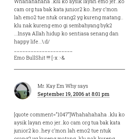
Whahahahaha ..klu ko aysik layan emo jer…ko
cam org tua bak kata junior2 ko…hey c’mon
lah emo2 tue ntuk orang2 yg kureng matang…
klu nak kureng emo gi sembahyang byk2
….Insya Allah hidup ko sentiasa senang dan
happy life….\:d/
_____________________
Emo BullShit !!!! [-x :-&
Mr. Kay Em Why
says
September 19, 2006 at 8:01 pm
[quote comment=”1047″]Whahahahaha ..klu ko
aysik layan emo jer…ko cam org tua bak kata
junior2 ko…hey c’mon lah emo2 tue ntuk
orang2 yg kureng matang…klu nak kureng