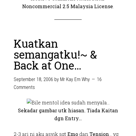
Noncommercial 2.5 Malaysia License
.
Kuatkan
semangatku!~ &
Back at One…
September 18, 2006
by
Mr Kay Em Why
16
Comments
Sekadar gambar utk hiasan. Tiada Kaitan
dgn Entry…
2-3 ari ni aku asyik sgt
Emo
dan
Tension
… yg