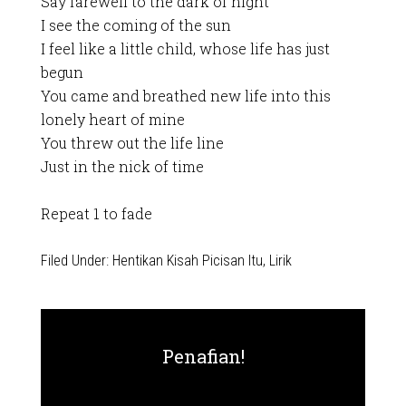
Say farewell to the dark of night
I see the coming of the sun
I feel like a little child, whose life has just
begun
You came and breathed new life into this
lonely heart of mine
You threw out the life line
Just in the nick of time
Repeat 1 to fade
Filed Under:
Hentikan Kisah Picisan Itu
,
Lirik
Penafian!