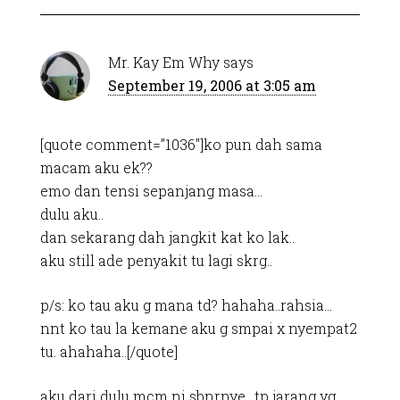
Mr. Kay Em Why
says
September 19, 2006 at 3:05 am
[quote comment=”1036″]ko pun dah sama
macam aku ek??
emo dan tensi sepanjang masa…
dulu aku..
dan sekarang dah jangkit kat ko lak..
aku still ade penyakit tu lagi skrg..
p/s: ko tau aku g mana td? hahaha..rahsia…
nnt ko tau la kemane aku g smpai x nyempat2
tu. ahahaha..[/quote]
aku dari dulu mcm ni sbnrnye.. tp jarang yg