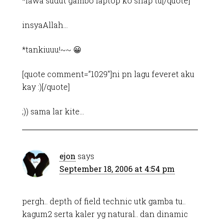
*lawa sudut gambo laptop ko snap tu[/quote]
insyaAllah…
*tankiuuu!~~ 😀
[quote comment=”1029″]ni pn lagu feveret aku
kay :)[/quote]
;)) sama lar kite…
ejon
says
September 18, 2006 at 4:54 pm
pergh.. depth of field technic utk gamba tu..
kagum2 serta kaler yg natural.. dan dinamic