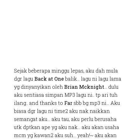
Sejak beberapa minggu lepas, aku dah mula
dgr lagu
Back at One
balik… lagu ni lagu lama
yg dinyanyikan oleh
Brian Mcknight
… dulu
aku sentiasa simpan MP3 lagu ni.. tp ari tuh
ilang.. and thanks to
Far
sbb bg mp3 ni… Aku
biasa dgr lagu ni time2 aku nak naikkan
semangat aku… aku tau, aku perlu berusaha
utk dptkan ape yg aku nak… aku akan usaha
mcm yg kawan2 aku suh… yeah!~ aku akan