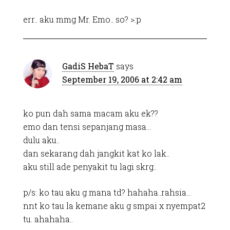
err.. aku mmg Mr. Emo.. so? >:p
GadiS HebaT
says
September 19, 2006 at 2:42 am
ko pun dah sama macam aku ek??
emo dan tensi sepanjang masa…
dulu aku..
dan sekarang dah jangkit kat ko lak..
aku still ade penyakit tu lagi skrg..
p/s: ko tau aku g mana td? hahaha..rahsia…
nnt ko tau la kemane aku g smpai x nyempat2
tu. ahahaha..