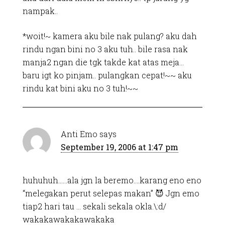
nampak..
*woit!~ kamera aku bile nak pulang? aku dah
rindu ngan bini no 3 aku tuh.. bile rasa nak
manja2 ngan die tgk takde kat atas meja…
baru igt ko pinjam.. pulangkan cepat!~~ aku
rindu kat bini aku no 3 tuh!~~
Anti Emo
says
September 19, 2006 at 1:47 pm
huhuhuh……ala jgn la beremo….karang eno eno
“melegakan perut selepas makan” 😈 Jgn emo
tiap2 hari tau … sekali sekala okla.\:d/
wakakawakakawakaka