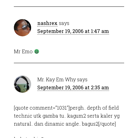
nashrex
says
September 19, 2006 at 1:47 am
Mr Emo
Mr. Kay Em Why
says
September 19, 2006 at 2:35 am
[quote comment=”1031″]pergh.. depth of field
technic utk gamba tu.. kagum2 serta kaler yg
natural.. dan dinamic angle.. bagus2[/quote]