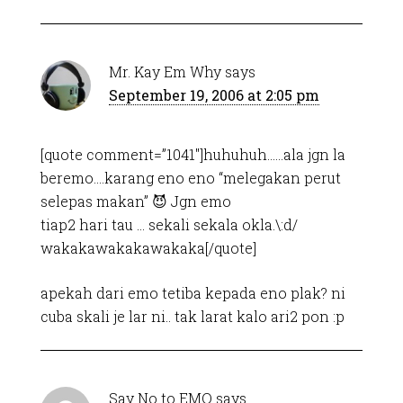
Mr. Kay Em Why
says
September 19, 2006 at 2:05 pm
[quote comment=”1041″]huhuhuh……ala jgn la
beremo….karang eno eno “melegakan perut
selepas makan” 😈 Jgn emo
tiap2 hari tau … sekali sekala okla.\:d/
wakakawakakawakaka[/quote]
apekah dari emo tetiba kepada eno plak? ni
cuba skali je lar ni.. tak larat kalo ari2 pon :p
Say No to EMO
says