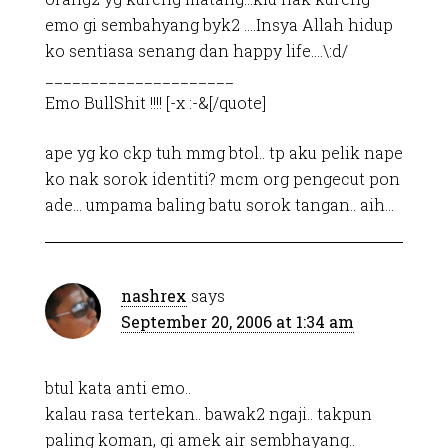
emo gi sembahyang byk2 ….Insya Allah hidup
ko sentiasa senang dan happy life….\:d/
_____________________
Emo BullShit !!!! [-x :-&[/quote]
ape yg ko ckp tuh mmg btol.. tp aku pelik nape
ko nak sorok identiti? mcm org pengecut pon
ade… umpama baling batu sorok tangan.. aih…
nashrex
says
September 20, 2006 at 1:34 am
btul kata anti emo..
kalau rasa tertekan.. bawak2 ngaji.. takpun
paling koman, gi amek air sembhayang..