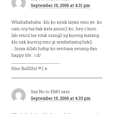
September 19, 2006 at 4:31 pm
Whahahahaha ..klu ko aysik layan emo jer…ko
cam org tua bak kata junior2 ko…hey c’mon
lah emo2 tue ntuk orang2 yg kureng matang…
klu nak kureng emo gi sembahyang byk2
….Insya Allah hidup ko sentiasa senang dan
happy life….\:d/
_____________________
Emo BullShit !!!! [-x
Say No to EMO
says
September 19, 2006 at 4:33 pm