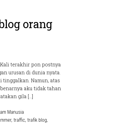
blog orang
 Kali terakhir pon postnya
gan urusan di dunia nyata.
i tinggalkan. Namun, atas
ebenarnya aku tidak tahan
takan gila […]
am Manusia
ammer
,
traffic
,
trafik blog
,