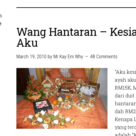
s
e
Wang Hantaran – Kesi
Aku
March 19, 2010
by
Mr Kay Em Why
48 Comments
“Aku kes
ayah aku
RM15K, M
dari dui
hantaran
dah RM2K
Kenapa L
yang ter
adalah “