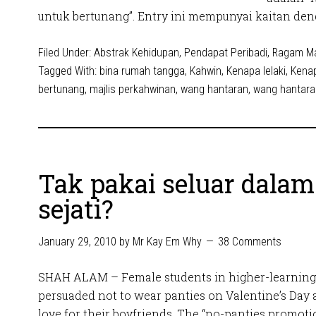
untuk bertunang”. Entry ini mempunyai kaitan deng
Filed Under:
Abstrak Kehidupan
,
Pendapat Peribadi
,
Ragam M
Tagged With:
bina rumah tangga
,
Kahwin
,
Kenapa lelaki
,
Kenap
bertunang
,
majlis perkahwinan
,
wang hantaran
,
wang hantaran
Tak pakai seluar dalam
sejati?
January 29, 2010
by
Mr Kay Em Why
38 Comments
SHAH ALAM – Female students in higher-learning i
persuaded not to wear panties on Valentine’s Day a
love for their boyfriends. The “no-panties promotion