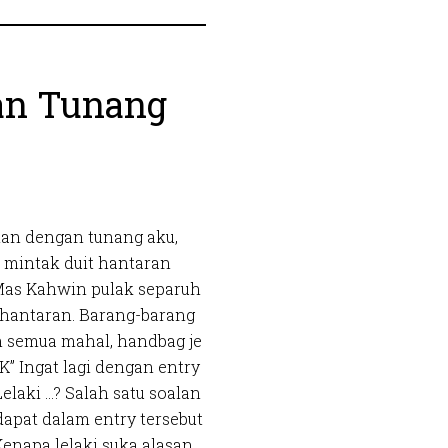
an Tunang
ian dengan tunang aku,
 mintak duit hantaran
as Kahwin pulak separuh
t hantaran. Barang-barang
 semua mahal, handbag je
” Ingat lagi dengan entry
elaki …? Salah satu soalan
dapat dalam entry tersebut
Kenapa lelaki suka alasan