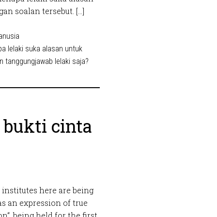
an soalan tersebut. […]
anusia
a lelaki suka alasan untuk
 tanggungjawab lelaki saja?
 bukti cinta
nstitutes here are being
s an expression of true
“, being held for the first