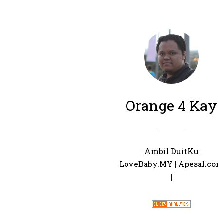
Orange 4 Kay
|
Ambil DuitKu
|
LoveBaby.MY
|
Apesal.c
|