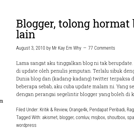
Blogger, tolong hormat 
lain
August 3, 2010
by
Mr Kay Em Why
77 Comments
Lama sangat aku tinggalkan blog ni tak berupdate.
di update oleh penulis jemputan. Terlalu sibuk den
Dunia blog dan (kadang-kadang) twitter terpaksa d
beberapa sebab, aku cuba update malam ni. Yang s
dengan perangai segelintir blogger yang boleh di ka
om
Filed Under:
Kritik & Review
,
Orange4k
,
Pendapat Peribadi
,
Rag
Tagged With:
akismet
,
blogger
,
comluv
,
msjbox
,
shoutbox
,
sp
wordpress