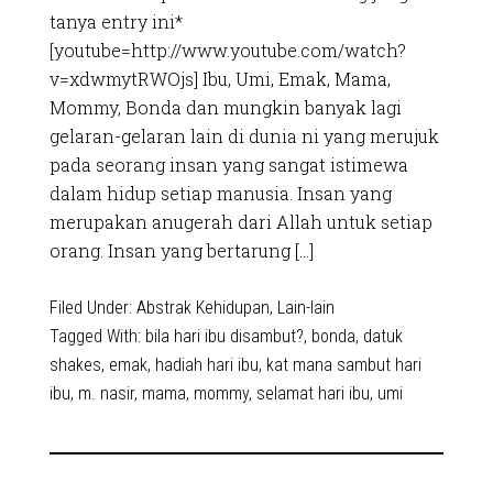
tanya entry ini*
[youtube=http://www.youtube.com/watch?
v=xdwmytRWOjs] Ibu, Umi, Emak, Mama,
Mommy, Bonda dan mungkin banyak lagi
gelaran-gelaran lain di dunia ni yang merujuk
pada seorang insan yang sangat istimewa
dalam hidup setiap manusia. Insan yang
merupakan anugerah dari Allah untuk setiap
orang. Insan yang bertarung […]
Filed Under:
Abstrak Kehidupan
,
Lain-lain
Tagged With:
bila hari ibu disambut?
,
bonda
,
datuk
shakes
,
emak
,
hadiah hari ibu
,
kat mana sambut hari
ibu
,
m. nasir
,
mama
,
mommy
,
selamat hari ibu
,
umi