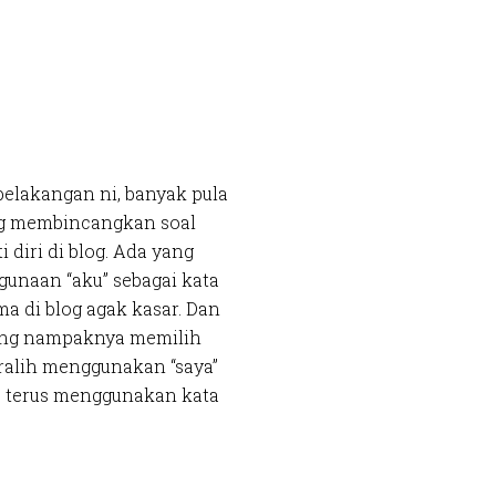
belakangan ni, banyak pula
ng membincangkan soal
i diri di blog. Ada yang
gunaan “aku” sebagai kata
ma di blog agak kasar. Dan
ang nampaknya memilih
ralih menggunakan “saya”
p terus menggunakan kata