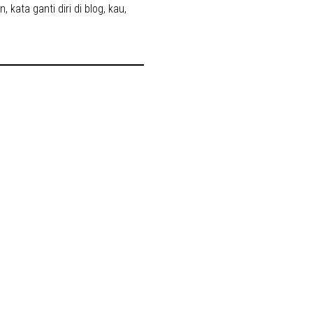
an
,
kata ganti diri di blog
,
kau
,