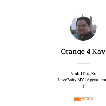
Orange 4 Kay
|
Ambil DuitKu
|
LoveBaby.MY
|
Apesal.c
|