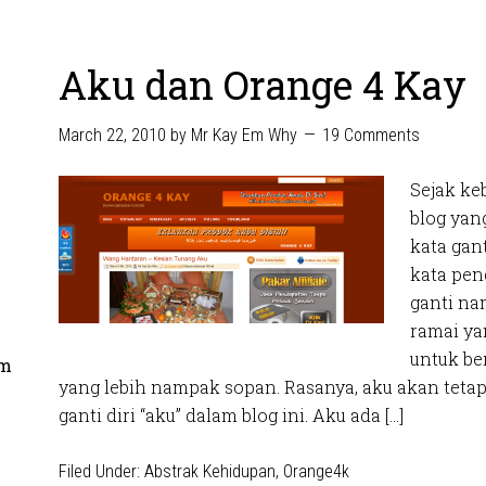
Aku dan Orange 4 Kay
March 22, 2010
by
Mr Kay Em Why
19 Comments
Sejak ke
blog ya
kata gant
kata pen
ganti na
ramai y
untuk be
om
yang lebih nampak sopan. Rasanya, aku akan teta
ganti diri “aku” dalam blog ini. Aku ada […]
Filed Under:
Abstrak Kehidupan
,
Orange4k