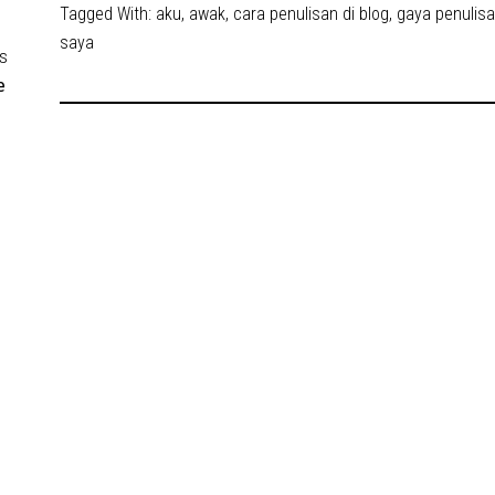
Tagged With:
aku
,
awak
,
cara penulisan di blog
,
gaya penulis
saya
s
e