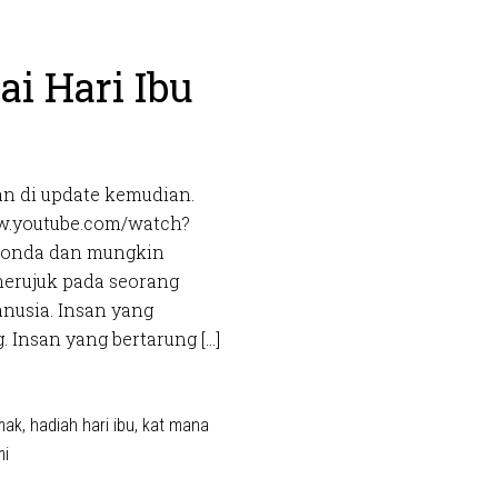
i Hari Ibu
n di update kemudian.
ww.youtube.com/watch?
Bonda dan mungkin
 merujuk pada seorang
nusia. Insan yang
 Insan yang bertarung […]
mak
,
hadiah hari ibu
,
kat mana
mi