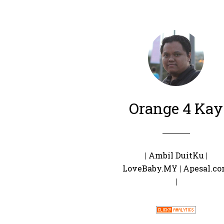
Orange 4 Kay
|
Ambil DuitKu
|
LoveBaby.MY
|
Apesal.c
|