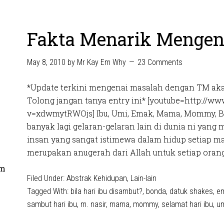
Fakta Menarik Mengena
May 8, 2010
by
Mr Kay Em Why
23 Comments
*Update terkini mengenai masalah dengan TM aka
Tolong jangan tanya entry ini* [youtube=http://w
v=xdwmytRWOjs] Ibu, Umi, Emak, Mama, Mommy, 
banyak lagi gelaran-gelaran lain di dunia ni yang
insan yang sangat istimewa dalam hidup setiap ma
merupakan anugerah dari Allah untuk setiap orang.
om
Filed Under:
Abstrak Kehidupan
,
Lain-lain
Tagged With:
bila hari ibu disambut?
,
bonda
,
datuk shakes
,
e
sambut hari ibu
,
m. nasir
,
mama
,
mommy
,
selamat hari ibu
,
u