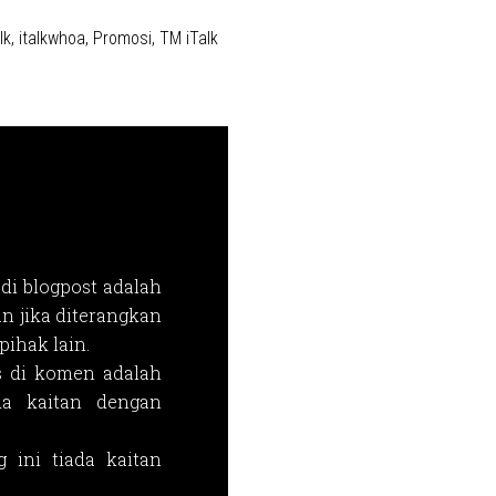
lk
,
italkwhoa
,
Promosi
,
TM iTalk
di blogpost adalah
n jika diterangkan
ihak lain.
s di komen adalah
da kaitan dengan
 ini tiada kaitan