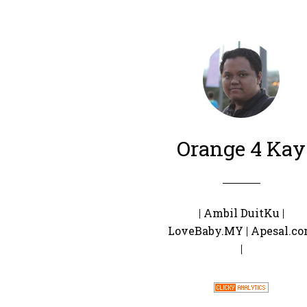
Orange 4 Kay
|
Ambil DuitKu
|
LoveBaby.MY
|
Apesal.c
|