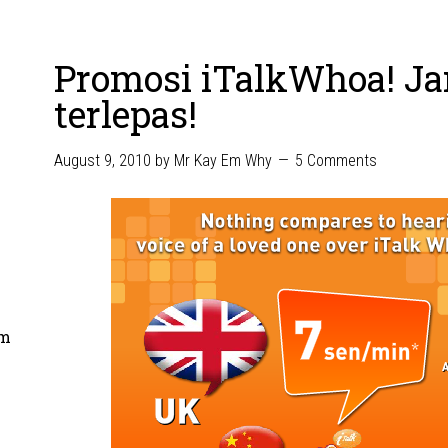
Promosi iTalkWhoa! J
terlepas!
August 9, 2010
by
Mr Kay Em Why
5 Comments
om