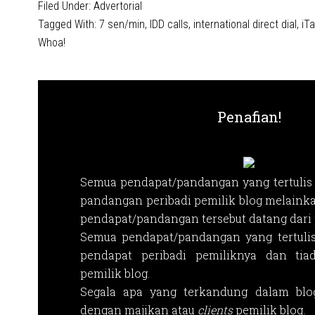
Filed Under:
Advertorial
Tagged With:
7 sen/min
,
IDD calls
,
international direct dial
,
iTa
Whoa!
Penafian!
Semua pendapat/pandangan yang tertulis 
pandangan peribadi pemilik blog melainka
pendapat/pandangan tersebut datang dari p
Semua pendapat/pandangan yang tertuli
pendapat peribadi pemiliknya dan tia
pemilik blog.
Segala apa yang terkandung dalam blog
dengan majikan atau
clients
pemilik blog.