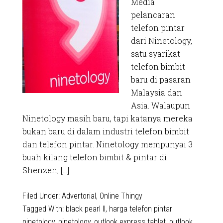
Media
pelancaran
telefon pintar
dari Ninetology,
satu syarikat
telefon bimbit
baru di pasaran
Malaysia dan
Asia. Walaupun
Ninetology masih baru, tapi katanya mereka
bukan baru di dalam industri telefon bimbit
dan telefon pintar. Ninetology mempunyai 3
buah kilang telefon bimbit & pintar di
Shenzen, […]
Filed Under:
Advertorial
,
Online Thingy
Tagged With:
black pearl II
,
harga telefon pintar
ninetology
,
ninetology
,
outlook express tablet
,
outlook