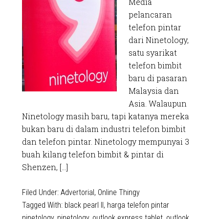
Media
pelancaran
telefon pintar
dari Ninetology,
satu syarikat
telefon bimbit
baru di pasaran
Malaysia dan
Asia. Walaupun
Ninetology masih baru, tapi katanya mereka
bukan baru di dalam industri telefon bimbit
dan telefon pintar. Ninetology mempunyai 3
buah kilang telefon bimbit & pintar di
Shenzen, […]
Filed Under:
Advertorial
,
Online Thingy
Tagged With:
black pearl II
,
harga telefon pintar
ninetology
,
ninetology
,
outlook express tablet
,
outlook