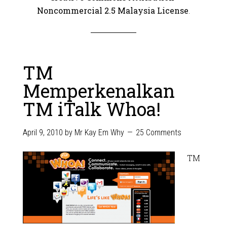
Noncommercial 2.5 Malaysia License
.
TM
Memperkenalkan
TM iTalk Whoa!
April 9, 2010
by
Mr Kay Em Why
25 Comments
TM