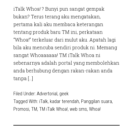
iTalk Whoa! ? Bunyi pun sangat gempak
bukan? Terus terang aku mengatakan,
pertama kali aku membaca keterangan
tentang produk baru TM ini, perkataan
“Whoa!” terkeluar dari mulut aku. Apatah lagi
bila aku mencuba sendiri produk ni. Memang
sangat Whoaaaaaa! TM iTalk Whoa ni
sebenarnya adalah portal yang membolehkan
anda berhubung dengan rakan-rakan anda
tanpa […]
Filed Under:
Advertorial
,
geek
Tagged With:
iTalk
,
kadar terendah
,
Panggilan suara
,
Promosi
,
TM
,
TM iTalk Whoa!
,
web sms
,
Whoa!