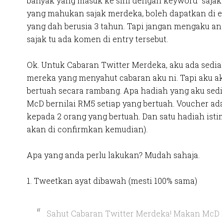
banyak yang masuk ke sini dengan keyword “sajak
yang mahukan sajak merdeka, boleh dapatkan di e
yang dah berusia 3 tahun. Tapi jangan mengaku and
sajak tu ada komen di entry tersebut.
Ok. Untuk Cabaran Twitter Merdeka, aku ada sedia
mereka yang menyahut cabaran aku ni. Tapi aku 
bertuah secara rambang. Apa hadiah yang aku sed
McD bernilai RM5 setiap yang bertuah. Voucher ada 
kepada 2 orang yang bertuah. Dan satu hadiah isti
akan di confirmkan kemudian).
Apa yang anda perlu lakukan? Mudah sahaja.
1. Tweetkan ayat dibawah (mesti 100% sama)
Sahut Cabaran Twitter Merdeka! Makan McD F