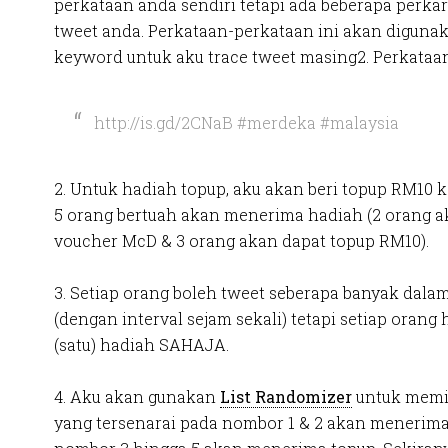
perkataan anda sendiri tetapi ada beberapa perka
tweet anda. Perkataan-perkataan ini akan diguna
keyword untuk aku trace tweet masing2. Perkataan
http://is.gd/2CNaB #merdeka #malaysia
2. Untuk hadiah topup, aku akan beri topup RM10 
5 orang bertuah akan menerima hadiah (2 orang a
voucher McD & 3 orang akan dapat topup RM10).
3. Setiap orang boleh tweet seberapa banyak dala
(dengan interval sejam sekali) tetapi setiap oran
(satu) hadiah SAHAJA.
4. Aku akan gunakan
List Randomizer
untuk memi
yang tersenarai pada nombor 1 & 2 akan menerim