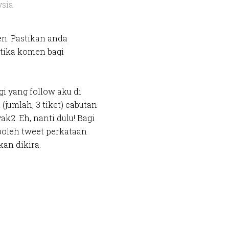
ysia
en. Pastikan anda
tika komen bagi
gi yang follow aku di
 (jumlah, 3 tiket) cabutan
ak2. Eh, nanti dulu! Bagi
boleh tweet perkataan
kan dikira.