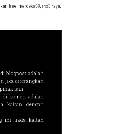
kan free
,
merdeka09
,
mp3 raya
,
di blogpost adalah
n jika diterangkan
ihak lain.
s di komen adalah
da kaitan dengan
 ini tiada kaitan