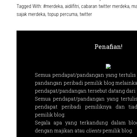
Tagged With:
#merdeka
,
aidilfitri
,
cabaran twitter merdeka
,
ma
sajak merdeka
,
topup percuma
,
twitter
Penafian!
Semua pendapat/pandangan yang tertulis 
pandangan peribadi pemilik blog melainka
pendapat/pandangan tersebut datang dari p
Semua pendapat/pandangan yang tertuli
pendapat peribadi pemiliknya dan tia
pemilik blog.
Segala apa yang terkandung dalam blog
dengan majikan atau
clients
pemilik blog.