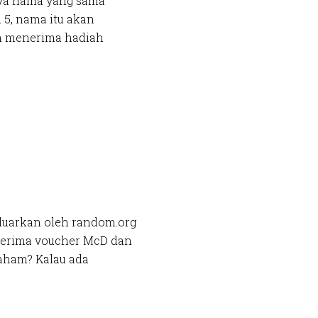
nya nama yang sama
 5, nama itu akan
an menerima hadiah
keluarkan oleh random.org
enerima voucher McD dan
aham? Kalau ada