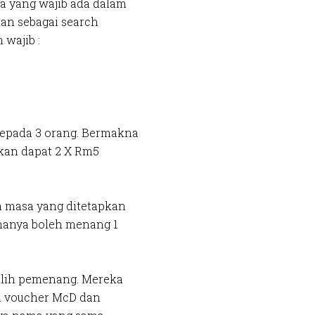
ra yang wajib ada dalam
kan sebagai search
 wajib :
kepada 3 orang. Bermakna
kan dapat 2 X Rm5
m masa yang ditetapkan
g hanya boleh menang 1
lih pemenang. Mereka
a voucher McD dan