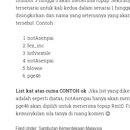
nombor 3 hingga 5 akan menerima topup. Sekira
tersenarai untuk kali kedua dalam senarai 1 hingga
disingkirkan dan nama yang seterusnya yang ak
tersebut. Contoh :
notAsenpai
fez_inc
luthtextile
notAsenpai
blowie
pge46
List kat atas cuma CONTOH ok
. Jika list yang di
adalah seperti diatas, notAsenpai hanya akan m
pge46 akan dipilih untuk menerima topup Rm10. F
kemusykilan sila tanya di ruang komen 😉
Filed Under:
Sambutan Kemerdekaan Malaysia