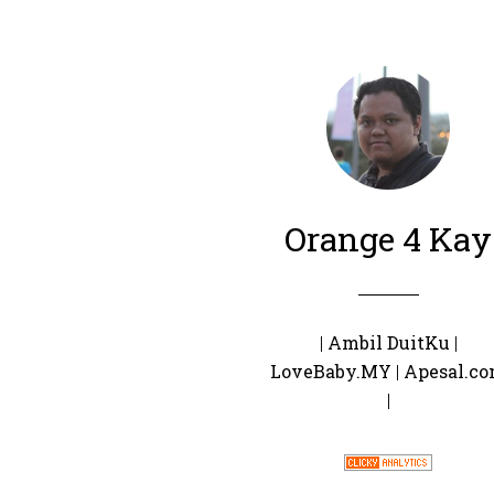
Orange 4 Kay
|
Ambil DuitKu
|
LoveBaby.MY
|
Apesal.c
|