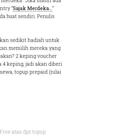
 merdeka”. Jika masih ada
ntry “
Sajak Merdeka…
”
a buat sendiri. Penulis
kan sedikit hadiah untuk
akan memilih mereka yang
iakan? 2 keping voucher
4 keping, jadi akan diberi
mewa, topup prepaid (nilai
ree atau dpt topup