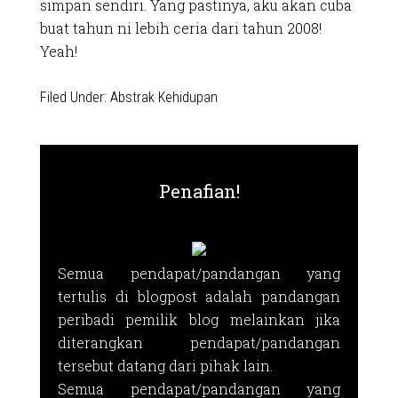
simpan sendiri. Yang pastinya, aku akan cuba
buat tahun ni lebih ceria dari tahun 2008!
Yeah!
Filed Under:
Abstrak Kehidupan
Penafian!
Semua pendapat/pandangan yang
tertulis di blogpost adalah pandangan
peribadi pemilik blog melainkan jika
diterangkan pendapat/pandangan
tersebut datang dari pihak lain.
Semua pendapat/pandangan yang