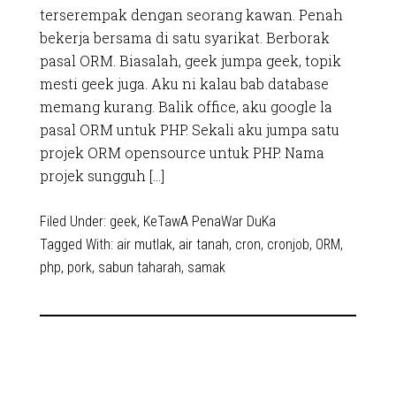
terserempak dengan seorang kawan. Penah
bekerja bersama di satu syarikat. Berborak
pasal ORM. Biasalah, geek jumpa geek, topik
mesti geek juga. Aku ni kalau bab database
memang kurang. Balik office, aku google la
pasal ORM untuk PHP. Sekali aku jumpa satu
projek ORM opensource untuk PHP. Nama
projek sungguh […]
Filed Under:
geek
,
KeTawA PenaWar DuKa
Tagged With:
air mutlak
,
air tanah
,
cron
,
cronjob
,
ORM
,
php
,
pork
,
sabun taharah
,
samak