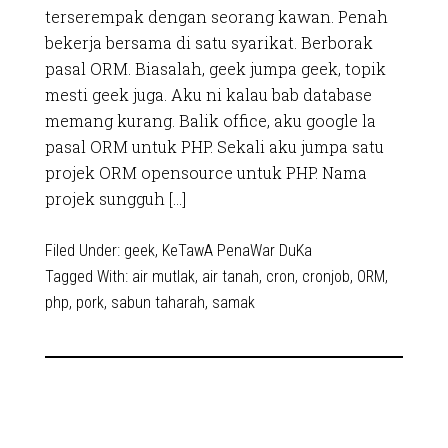
terserempak dengan seorang kawan. Penah
bekerja bersama di satu syarikat. Berborak
pasal ORM. Biasalah, geek jumpa geek, topik
mesti geek juga. Aku ni kalau bab database
memang kurang. Balik office, aku google la
pasal ORM untuk PHP. Sekali aku jumpa satu
projek ORM opensource untuk PHP. Nama
projek sungguh […]
Filed Under:
geek
,
KeTawA PenaWar DuKa
Tagged With:
air mutlak
,
air tanah
,
cron
,
cronjob
,
ORM
,
php
,
pork
,
sabun taharah
,
samak