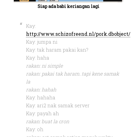
Siap ada babi keriangan lagi
Kay:
http://www.schizofreend.nl/pork.dbobject/
Kay: jumpa ni
Kay: tak haram pakai kan?
Kay: haha
rakan: ni simple
rakan: pakai tak haram..tapi kene samak
la
rakan: hahah
Kay: hahaha
Kay: ari2 nak samak server
Kay: payah ah
rakan: buat la cron
Kay: oh