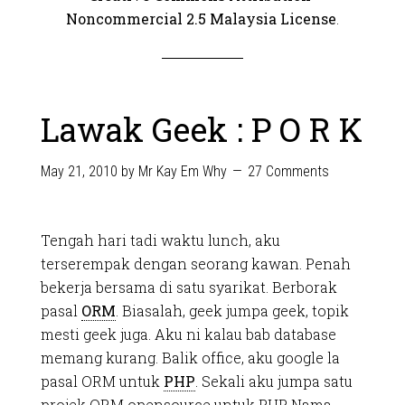
Noncommercial 2.5 Malaysia License
.
Lawak Geek : P O R K
May 21, 2010
by
Mr Kay Em Why
27 Comments
Tengah hari tadi waktu lunch, aku
terserempak dengan seorang kawan. Penah
bekerja bersama di satu syarikat. Berborak
pasal
ORM
. Biasalah, geek jumpa geek, topik
mesti geek juga. Aku ni kalau bab database
memang kurang. Balik office, aku google la
pasal ORM untuk
PHP
. Sekali aku jumpa satu
projek ORM opensource untuk PHP. Nama