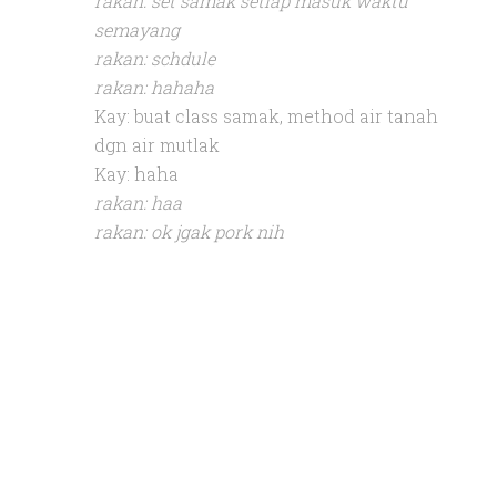
rakan: set samak setiap masuk waktu
semayang
rakan: schdule
rakan: hahaha
Kay: buat class samak, method air tanah
dgn air mutlak
Kay: haha
rakan: haa
rakan: ok jgak pork nih