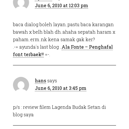
June 6, 2010 at 12:03 pm
baca dialog boleh layan..pastu baca karangan
bawah x belh blah dh..ahaha sepatah haram x
paham..erm..nk kena samak gak ker?
.-= ayunda´s last blog ..
Ala Fonte – Penghafal
font terbaek!!
=-.
hans
says
June 6, 2010 at 3:45 pm
p/s : review filem Lagenda Budak Setan di
blog saya