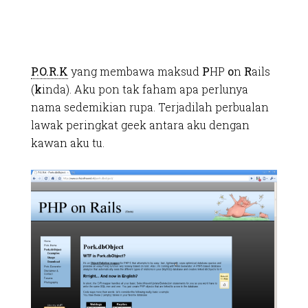
P.O.R.K
yang membawa maksud
P
HP
o
n
R
ails
(
k
inda). Aku pon tak faham apa perlunya
nama sedemikian rupa. Terjadilah perbualan
lawak peringkat geek antara aku dengan
kawan aku tu.