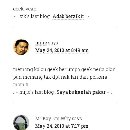
geek..yeah!!
.-= zik´s last blog ..
Adab berzikir
=-.
mijie
says
May 24, 2010 at 8:49 am
memang kalau geek berjumpa geek perbualan
pun memang tak dpt nak lari dari perkara
mcm tu
.-= mijie´s last blog ..
Saya bukanlah pakar
=-.
Mr Kay Em Why
says
May 24, 2010 at 7:17 pm