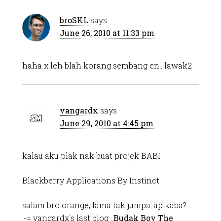
broSKL
says
June 26, 2010 at 11:33 pm
haha x leh blah korang sembang en.. lawak2
vangardx
says
June 29, 2010 at 4:45 pm
kalau aku plak nak buat projek BABI
Blackberry Applications By Instinct
salam bro orange, lama tak jumpa..ap kaba?
.-= vangardx´s last blog ..
Budak Boy The