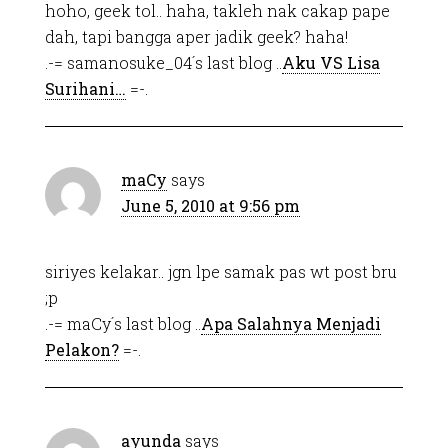
hoho, geek tol.. haha, takleh nak cakap pape
dah, tapi bangga aper jadik geek? haha!
.-= samanosuke_04´s last blog ..
Aku VS Lisa
Surihani…
=-.
maCy
says
June 5, 2010 at 9:56 pm
siriyes kelakar.. jgn lpe samak pas wt post bru
;p
.-= maCy´s last blog ..
Apa Salahnya Menjadi
Pelakon?
=-.
ayunda
says