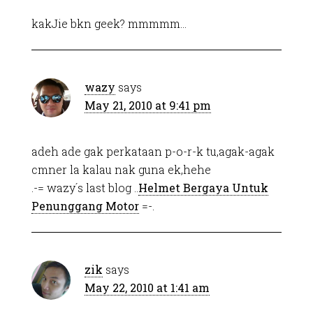
kakJie bkn geek? mmmmm…
wazy
says
May 21, 2010 at 9:41 pm
adeh ade gak perkataan p-o-r-k tu,agak-agak
cmner la kalau nak guna ek,hehe
.-= wazy´s last blog ..
Helmet Bergaya Untuk
Penunggang Motor
=-.
zik
says
May 22, 2010 at 1:41 am