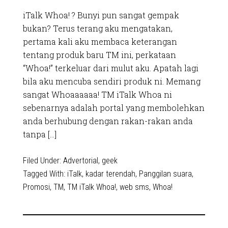
iTalk Whoa! ? Bunyi pun sangat gempak
bukan? Terus terang aku mengatakan,
pertama kali aku membaca keterangan
tentang produk baru TM ini, perkataan
“Whoa!” terkeluar dari mulut aku. Apatah lagi
bila aku mencuba sendiri produk ni. Memang
sangat Whoaaaaaa! TM iTalk Whoa ni
sebenarnya adalah portal yang membolehkan
anda berhubung dengan rakan-rakan anda
tanpa […]
Filed Under:
Advertorial
,
geek
Tagged With:
iTalk
,
kadar terendah
,
Panggilan suara
,
Promosi
,
TM
,
TM iTalk Whoa!
,
web sms
,
Whoa!