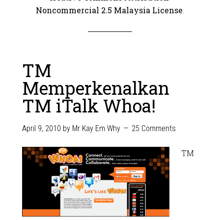
Noncommercial 2.5 Malaysia License
.
TM
Memperkenalkan
TM iTalk Whoa!
April 9, 2010
by
Mr Kay Em Why
25 Comments
TM