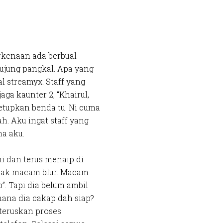
rkenaan ada berbual
ujung pangkal. Apa yang
l streamyx. Staff yang
aga kaunter 2, “Khairul,
etupkan benda tu. Ni cuma
ah. Aku ingat staff yang
a aku.
ni dan terus menaip di
mpak macam blur. Macam
”. Tapi dia belum ambil
ana dia cakap dah siap?
 teruskan proses