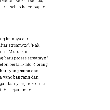
telefon. Selesai semua,
yuarat sebab kelembapan
ang katanya dari
ftar streamyx?”, “Nak
ana TM uruskan
ng baru proses streamyx
?
fon bertalu-talu.
4 orang
 hari yang sama dan
ara yang
bangang
dan
atakan yang telefon tu
 tahu sejauh mana