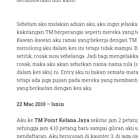
Sebelum aku mulakan aduan aku, aku ingin jelask
kakitangan TM berperangai seperti mereka yang te
Kawan-kawan aku ramai yang bekerja dengan TM 
menolong aku dalam kes ini tetapi tidak mampu. B
setitik, rosak susu sebelanga. Jadi bagi mengelakk
rosak, maka aku akan sebutkan nama-nama nila (st
dalam kes aku) ni. Entry aku ni bukan semata-mat
tetapi ada juga pujian pada mereka yang memban
yang berkaitan dengan kes aku.
22 Mac 2010 – Isnin
Aku ke
TM Point Kelana Jaya
sekitar jam 2 petang
sehingga jam 4.10 petang, baru sampai giliran aku 
pendaftaran. Aku berurusan di kaunter 3, di jaga o