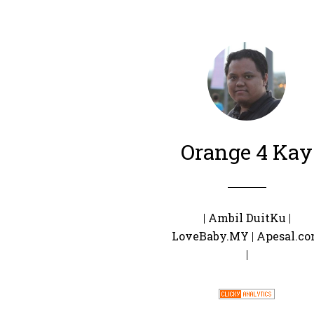
Orange 4 Kay
|
Ambil DuitKu
|
LoveBaby.MY
|
Apesal.c
|