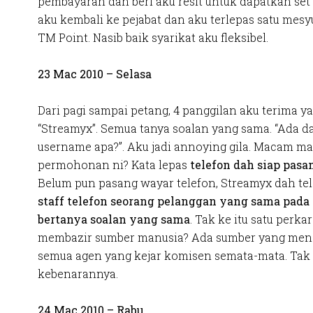
pembayaran dan beri aku resit untuk dapatkan set 
aku kembali ke pejabat dan aku terlepas satu mes
TM Point. Nasib baik syarikat aku fleksibel.
23 Mac 2010 – Selasa
Dari pagi sampai petang, 4 panggilan aku terima y
“Streamyx”. Semua tanya soalan yang sama. “Ada da
username apa?”. Aku jadi annoying gila. Macam m
permohonan ni? Kata lepas
telefon dah siap pasa
Belum pun pasang wayar telefon, Streamyx dah tele
staff telefon seorang pelanggan yang sama pada
bertanya soalan yang sama
. Tak ke itu satu perk
membazir sumber manusia? Ada sumber yang meng
semua agen yang kejar komisen semata-mata. Tak
kebenarannya.
24 Mac 2010 – Rabu