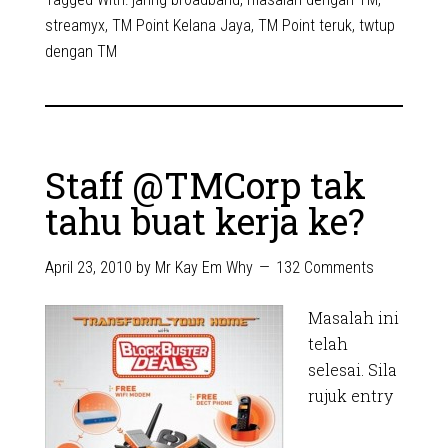
streamyx
,
TM Point Kelana Jaya
,
TM Point teruk
,
twtup
dengan TM
Staff @TMCorp tak
tahu buat kerja ke?
April 23, 2010
by
Mr Kay Em Why
132 Comments
Masalah ini
telah
selesai. Sila
rujuk entry