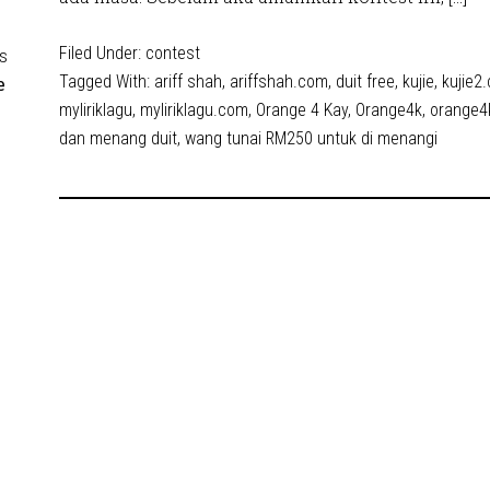
Filed Under:
contest
s
Tagged With:
ariff shah
,
ariffshah.com
,
duit free
,
kujie
,
kujie2
e
myliriklagu
,
myliriklagu.com
,
Orange 4 Kay
,
Orange4k
,
orange4
dan menang duit
,
wang tunai RM250 untuk di menangi