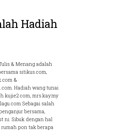
mlah Hadiah
Tulis & Menang adalah
bersama sitikus.com,
k.com &
h.com. Hadiah wang tunai
eh kujie2.com, mrs.kay.my
klagu.com Sebagai salah
penganjur bersama,
 ni. Sibuk dengan hal
t rumah pon tak berapa