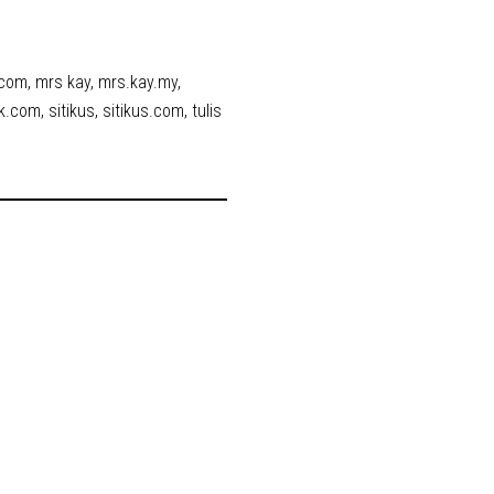
.com
,
mrs kay
,
mrs.kay.my
,
k.com
,
sitikus
,
sitikus.com
,
tulis