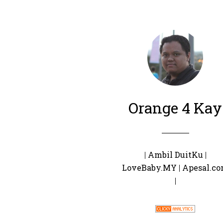
Orange 4 Kay
|
Ambil DuitKu
|
LoveBaby.MY
|
Apesal.c
|