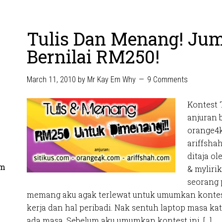
Tulis Dan Menang! Ju
Bernilai RM250!
March 11, 2010
by
Mr Kay Em Why
9 Comments
Kontest 
anjuran 
orange4
ariffsha
ditaja ol
om
& myliri
seorang 
memang aku agak terlewat untuk umumkan kontest
kerja dan hal peribadi. Nak sentuh laptop masa ka
ada masa. Sebelum aku umumkan kontest ini, […]