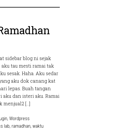
 Ramadhan
t sidebar blog ni sejak
, aku tau mesti ramai tak
aku sesak. Haha. Aku sedar
 yang aku dok canang kat
hari lepas. Buah tangan
aku dan isteri aku. Ramai
k menjual2 […]
ugin
,
Wordpress
s lab
,
ramadhan
,
waktu