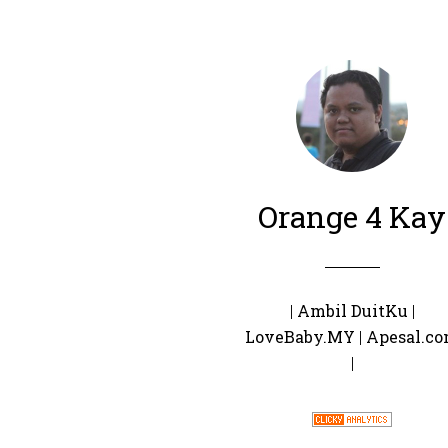
Orange 4 Kay
|
Ambil DuitKu
|
LoveBaby.MY
|
Apesal.c
|