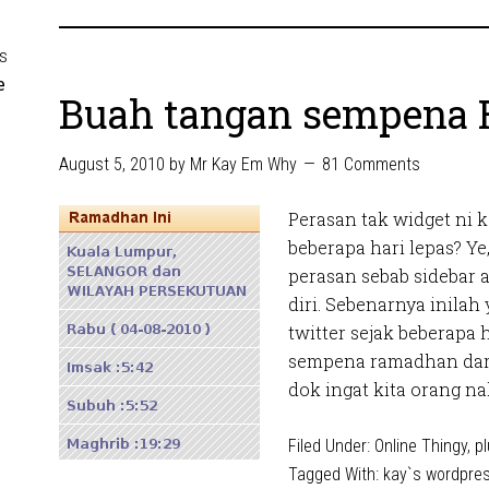
s
e
Buah tangan sempena
August 5, 2010
by
Mr Kay Em Why
81 Comments
Perasan tak widget ni ka
beberapa hari lepas? Ye
perasan sebab sidebar 
diri. Sebenarnya inilah
twitter sejak beberapa 
sempena ramadhan dari 
dok ingat kita orang na
Filed Under:
Online Thingy
,
pl
Tagged With:
kay`s wordpres