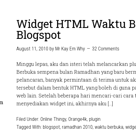
Widget HTML Waktu Be
Blogspot
August 11, 2010
by
Mr Kay Em Why
32 Comments
Minggu lepas, aku dan isteri telah melancarkan p
Berbuka sempena bulan Ramadhan yang baru bermul
pelancaran, banyak permintaan di terima untuk a
tersebut dalam bentuk HTML yang boleh di guna pa
web lain. Setelah beberapa hari mencari-cari cara 
om
menyediakan widget ini, akhirnya aku […]
Filed Under:
Online Thingy
,
Orange4k
,
plugin
Tagged With:
blogspot
,
ramadhan 2010
,
waktu berbuka
,
widge