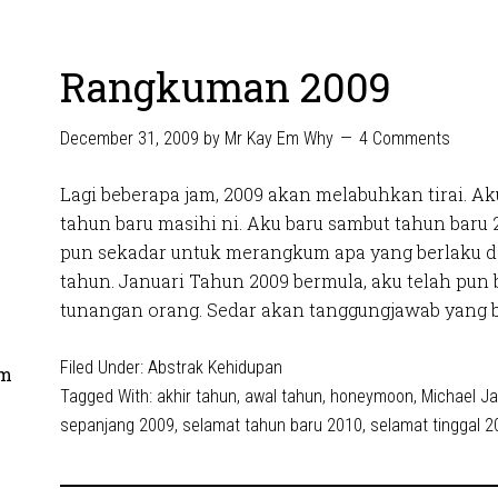
Rangkuman 2009
December 31, 2009
by
Mr Kay Em Why
4 Comments
Lagi beberapa jam, 2009 akan melabuhkan tirai. A
tahun baru masihi ni. Aku baru sambut tahun baru 2
pun sekadar untuk merangkum apa yang berlaku d
tahun. Januari Tahun 2009 bermula, aku telah pun 
tunangan orang. Sedar akan tanggungjawab yang b
Filed Under:
Abstrak Kehidupan
om
Tagged With:
akhir tahun
,
awal tahun
,
honeymoon
,
Michael J
sepanjang 2009
,
selamat tahun baru 2010
,
selamat tinggal 2