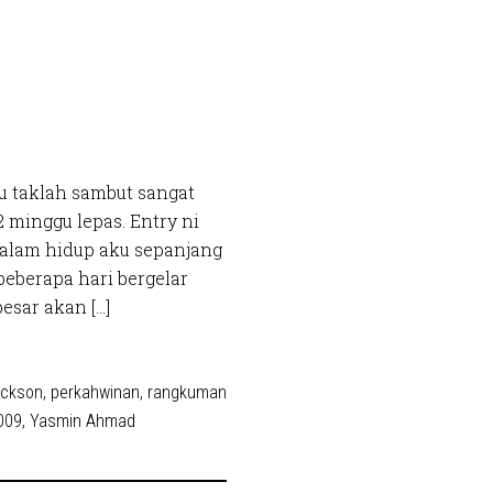
ku taklah sambut sangat
 minggu lepas. Entry ni
alam hidup aku sepanjang
beberapa hari bergelar
esar akan […]
ackson
,
perkahwinan
,
rangkuman
009
,
Yasmin Ahmad