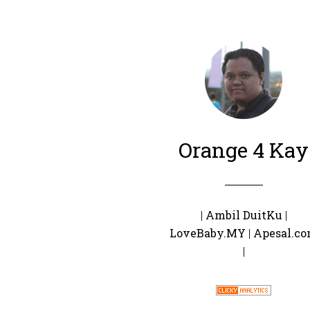
Orange 4 Kay
|
Ambil DuitKu
|
LoveBaby.MY
|
Apesal.c
|