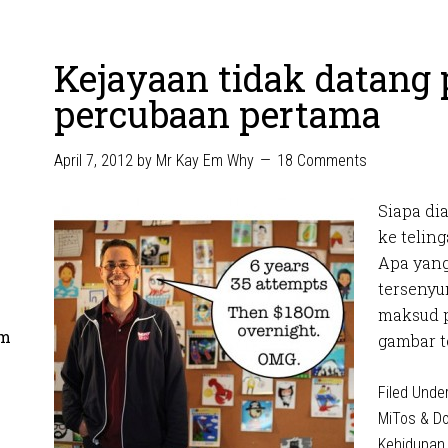
Kejayaan tidak datang
percubaan pertama
April 7, 2012
by
Mr Kay Em Why
18 Comments
Siapa di
ke telin
Apa yan
tersenyu
maksud p
om
gambar t
Filed Unde
MiTos & D
Kehidupan