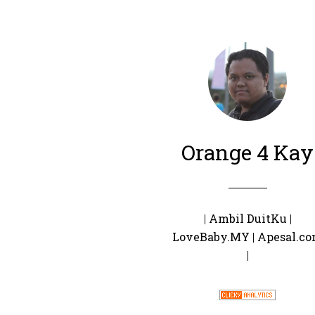
Orange 4 Kay
|
Ambil DuitKu
|
LoveBaby.MY
|
Apesal.c
|