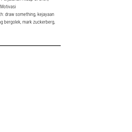
 Motivasi
th:
draw something
,
kejayaan
ng bergolek
,
mark zuckerberg
,