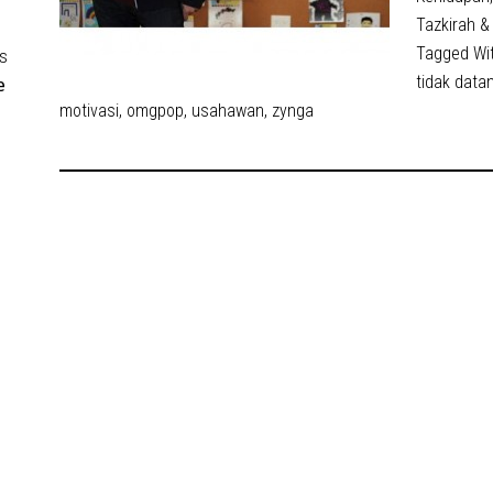
Tazkirah &
Tagged Wi
s
tidak data
e
motivasi
,
omgpop
,
usahawan
,
zynga