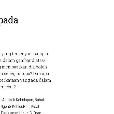
 pada
a yang tersenyum sampai
ga dalam gambar diatas?
g membuatkan dia boleh
m sebegitu rupa? Dan apa
erkataan yang ada dalam
ersebut?
r:
Abstrak Kehidupan
,
Babak
oNgenG KehiduPan
,
Kisah
,
Perjalanan Hidup Si Oren
,