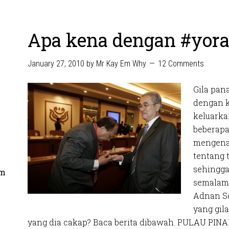
Apa kena dengan #yora
January 27, 2010
by
Mr Kay Em Why
12 Comments
Gila pan
dengan k
keluarka
beberapa
mengenai
tentang 
sehingga
om
semalam s
Adnan Se
yang gil
yang dia cakap? Baca berita dibawah. PULAU PINAN