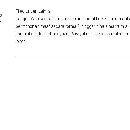
Filed Under:
Lain-lain
s
Tagged With:
#yorais
,
anduka taruna
,
betul ke kerajaan maa
e
permohonan maaf secara formal?
,
blogger hina almarhum sul
komunikasi dan kebudayaan
,
Rais yatim melepaskan blogger
johor