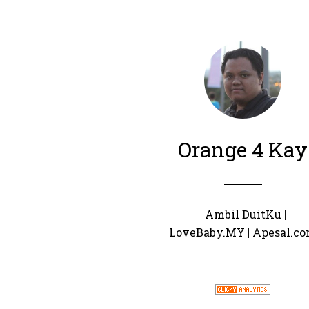
Orange 4 Kay
|
Ambil DuitKu
|
LoveBaby.MY
|
Apesal.c
|